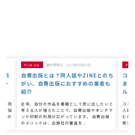
Pick Up
最終更新日：2025年08月01日
Pick
日前
自費出版とは？同人誌やZINEとのち
コミ
ュー
がい、自費出版におすすめの業者も
まで
介
紹介
ルと
けて同
近年、自分の作品を書籍として世に出したいと
コミ
者が悩
考える人が増えたことで、自費出版やオンデマ
人誌
直前の
ンド印刷の利用が広がっています。 自費出版
むの
のメリットは、出版社の審査を...
発注は