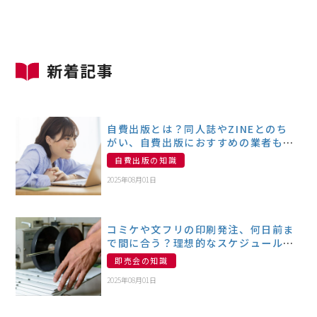
新着記事
自費出版とは？同人誌やZINEとのち
がい、自費出版におすすめの業者も紹
介
自費出版の知識
2025年08月01日
コミケや文フリの印刷発注、何日前ま
で間に合う？理想的なスケジュールと
おすすめのネット印刷も紹介
即売会の知識
2025年08月01日